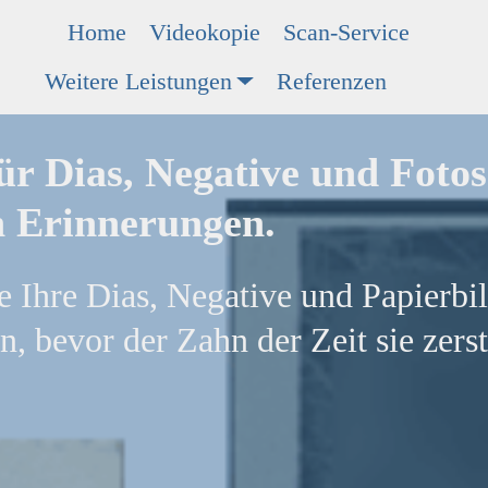
Home
Videokopie
Scan-Service
Weitere Leistungen
Referenzen
ür Dias, Negative und Fotos
n Erinnerungen.
e Ihre Dias, Negative und Papierbi
en, bevor der Zahn der Zeit sie zers