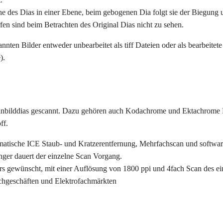
e des Dias in einer Ebene, beim gebogenen Dia folgt sie der Biegung 
fen sind beim Betrachten des Original Dias nicht zu sehen.
nnten Bilder entweder unbearbeitet als tiff Dateien oder als bearbeit
).
nbilddias gescannt.
Dazu gehören auch Kodachrome und Ektachrome D
ff.
matische ICE Staub- und Kratzerentfernung, Mehrfachscan und software
nger dauert der einzelne Scan Vorgang.
ders gewünscht, mit einer Auflösung von 1800 ppi und 4fach Scan des ei
chgeschäften und Elektrofachmärkten